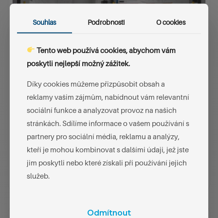
Souhlas
Podrobnosti
O cookies
Tento web používá cookies, abychom vám
poskytli nejlepší možný zážitek.
RGT EI(1) 45 / EI(2) 60 / EW 120
Díky cookies můžeme přizpůsobit obsah a
Vyvážená izolace a radiační ochrana.
reklamy vašim zájmům, nabídnout vám relevantní
sociální funkce a analyzovat provoz na našich
Kombinace částečné tepelné izolace a vysoké radiační
stránkách. Sdílíme informace o vašem používání s
ochrany
partnery pro sociální média, reklamu a analýzy,
Vhodné pro provozy s vyšší požární klasifikací
kteří je mohou kombinovat s dalšími údaji, jež jste
jim poskytli nebo které získali při používání jejich
služeb.
Rozdíly oproti ostatním variantám
Odmítnout