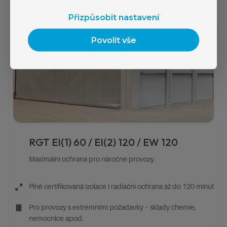
Přizpůsobit nastavení
Povolit vše
RGT EI(1) 60 / EI(2) 120 / EW 120
Maximální ochrana pro náročné provozy.
Plně certifikovaná izolace i radiační ochrana až do 120 minut
Pro provozy s extrémními požadavky – sklady chemie,
nemocnice apod.